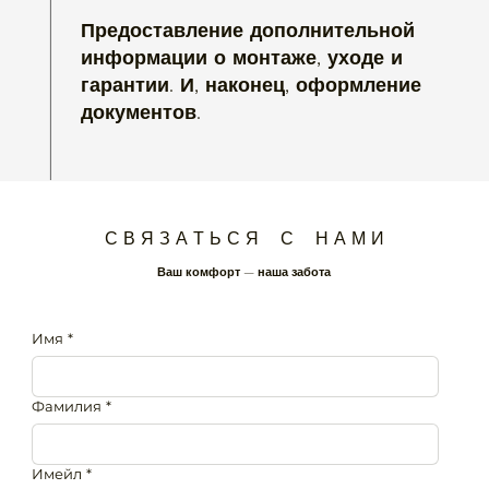
Предоставление дополнительной
информации о монтаже, уходе и
гарантии. И, наконец, оформление
документов.
С В Я З А Т Ь С Я С Н А М И
Ваш комфорт — наша забота
Имя
*
Фамилия
*
Имейл
*