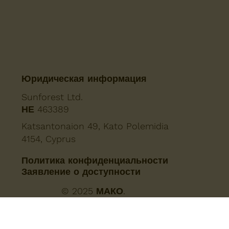
Юридическая информация
Sunforest Ltd.
ΗΕ 463389
Katsantonaion 49, Kato Polemidia
4154, Cyprus
Политика конфиденциальности
Заявление о доступности
© 2025 МАКО.