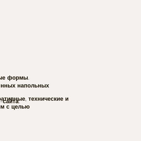
ные формы.
вянных напольных
ративные, технические и
-сайта.
ым с целью