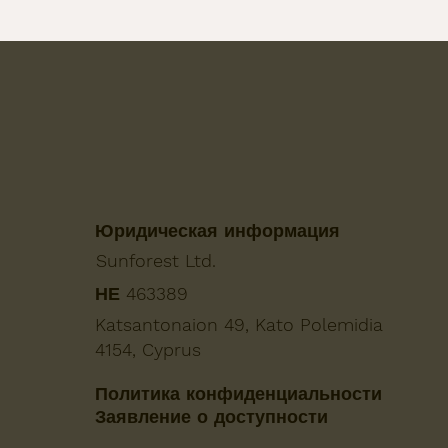
Юридическая информация
Sunforest Ltd.
ΗΕ 463389
Katsantonaion 49, Kato Polemidia
4154, Cyprus
Политика конфиденциальности
Заявление о доступности