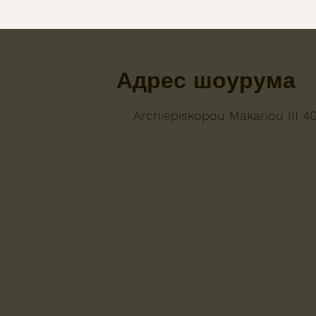
Адрес шоурума
Archiepiskopou Makariou III 4