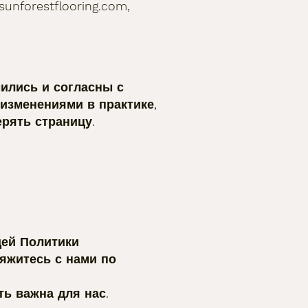
nforestflooring.com,
мились и согласны с
изменениями в практике,
рять страницу.
щей Политики
яжитесь с нами по
ь важна для нас.