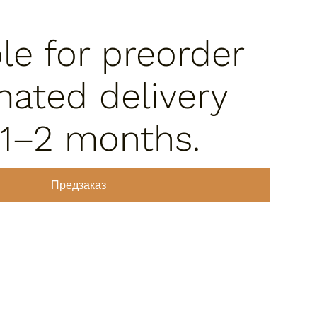
ble for preorder
mated delivery
 1–2 months.
Предзаказ