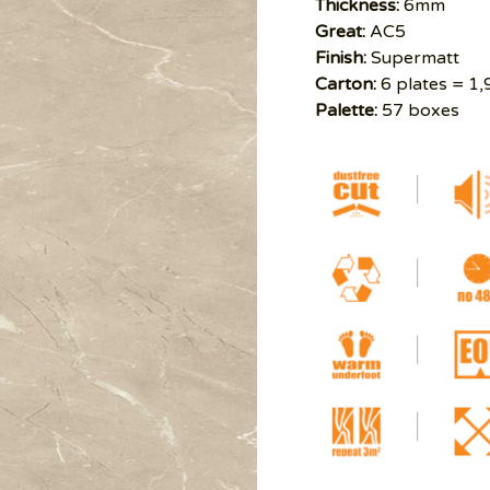
Thickness:
6mm
Great:
AC5
Finish:
Supermatt
Carton:
6 plates = 1
Palette:
57 boxes