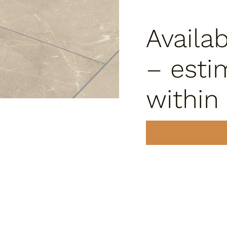
Availa
– esti
within