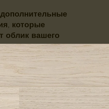
 дополнительные
ия, которые
т облик вашего