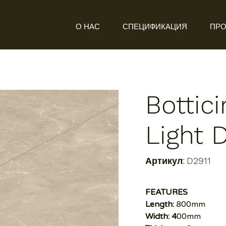
О НАС
СПЕЦИФИКАЦИЯ
ПРО
Bottic
Light 
Артикул:
Артикул:
D2911
D2911
FEATURES
Length:
800mm
Width: 4
00mm