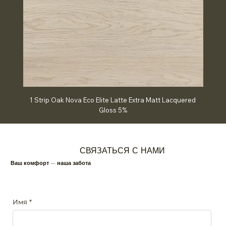
1 Strip Oak Nova Eco Elite Latte Extra Matt Lacquered
Chev
Gloss 5%
СВЯЗАТЬСЯ С НАМИ
Ваш комфорт — наша забота
Имя
*