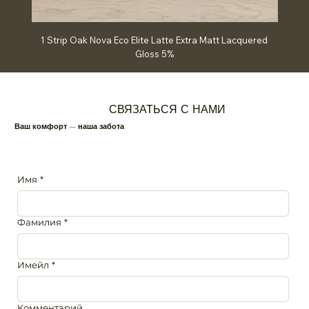
1 Strip Oak Nova Eco Elite Latte Extra Matt Lacquered
Chev
Gloss 5%
СВЯЗАТЬСЯ С НАМИ
Ваш комфорт — наша забота
Имя
*
Фамилия
*
Имейл
*
Комментарий