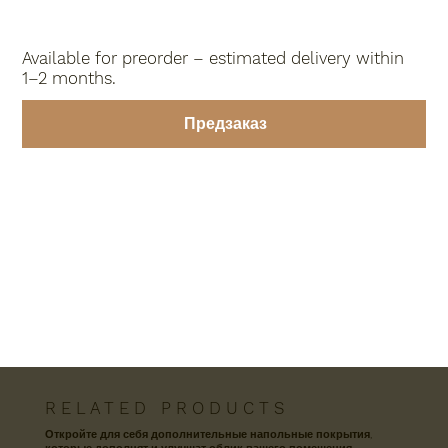
Available for preorder – estimated delivery within
1–2 months.
Предзаказ
R E L A T E D P R O D U C T S
Откройте для себя дополнительные напольные покрытия,